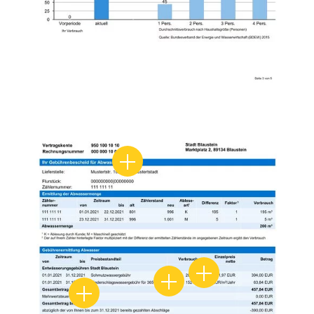
Ansprechpartner Abwasser/Niede
Schmutzwasser/Trin
Niederschlagswassergebüh
Mehrwertsteuer Abwasser