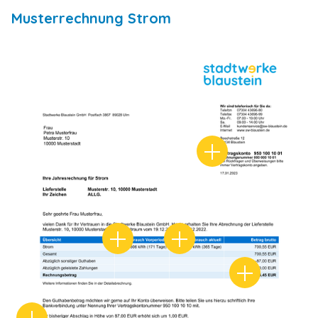
Musterrechnung Strom
Vertragskontonum
Verbräuche
Zeiträume
Guthaben/Nac
Neuer Abschlag