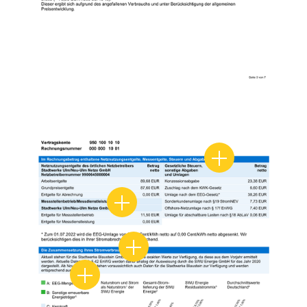
Netznutzungsentg
Messstellenbetrieb
Zusammensetzung Ihres Stromv
Stromkennzeichnung